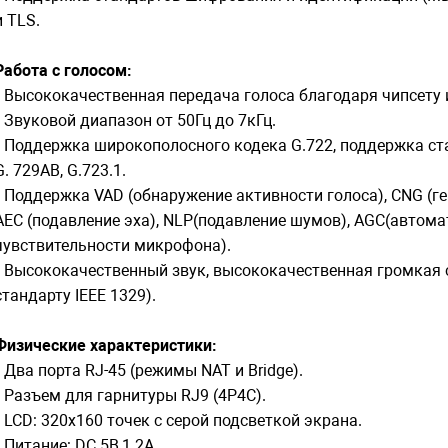
и TLS.
Работа с голосом:
• Высококачественная передача голоса благодаря чипсету и
• Звуковой диапазон от 50Гц до 7кГц.
• Поддержка широкополосного кодека G.722, поддержка ста
G. 729AB, G.723.1.
• Поддержка VAD (обнаружение активности голоса), CNG (г
AEC (подавление эха), NLP(подавление шумов), AGC(автом
чувствительности микрофона).
• Высококачественный звук, высококачественная громкая 
стандарту IEEE 1329).
Физические характеристики:
• Два порта RJ-45 (режимы NAT и Bridge).
• Разъем для гарнитуры RJ9 (4P4C).
• LCD: 320x160 точек с серой подсветкой экрана.
• Питание: DC 5В,1.2A.