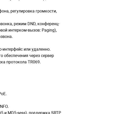
фона, регулировка громкости,
звонка, режим DND, конференц-
вой интерком-вызов: Paging),
озвона.
b-интерфейс или удаленно.
о обеспечения через сервер
ка протокола TR069.
PoE.
INFO.
5 и MD5-sess), поддержка SRTP