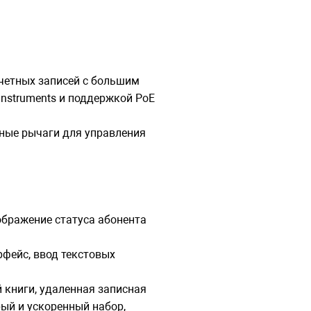
учетных записей с большим
Instruments и поддержкой РоЕ
ные рычаги для управления
ображение статуса абонента
рфейс, ввод текстовых
й книги, удаленная записная
рый и ускоренный набор,