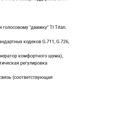
 голосовому "движку" TI Titan.
ндартных кодеков G.711, G.726,
енератор комфортного шума),
атическая регулировка
связь (соответствующая