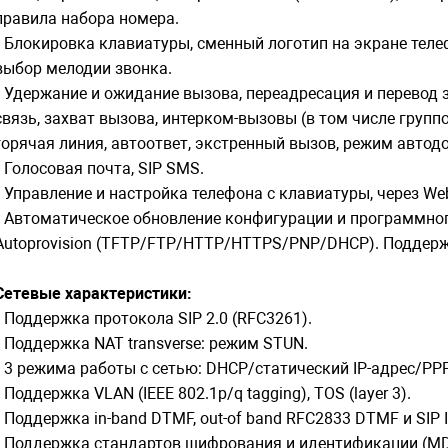
правила набора номера.
• Блокировка клавиатуры, сменный логотип на экране теле
выбор мелодии звонка.
• Удержание и ожидание вызова, переадресация и перевод 
связь, захват вызова, интерком-вызовы (в том числе группо
горячая линия, автоответ, экстренный вызов, режим автод
• Голосовая почта, SIP SMS.
• Управление и настройка телефона с клавиатуры, через We
• Автоматическое обновление конфигурации и программног
Autoprovision (TFTP/FTP/HTTP/HTTPS/PNP/DHCP). Поддерж
Сетевые характеристики:
• Поддержка протокола SIP 2.0 (RFC3261).
• Поддержка NAT transverse: режим STUN.
• 3 режима работы с сетью: DHCP/статический IP-адрес/PP
• Поддержка VLAN (IEEE 802.1p/q tagging), TOS (layer 3).
• Поддержка in-band DTMF, out-of band RFC2833 DTMF и SIP 
• Поддержка стандартов шифрования и идентификации (MD