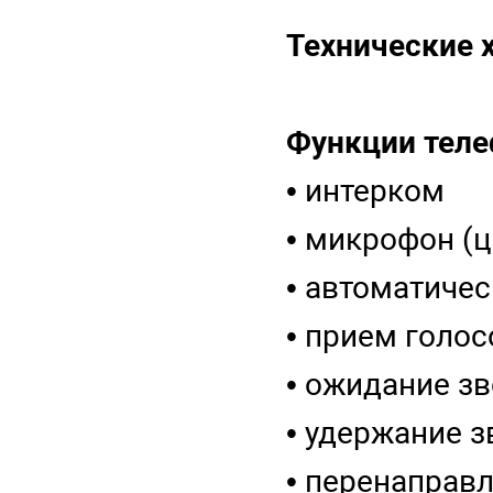
Технические 
Функции теле
• интерком
• микрофон (
• автоматиче
• прием голо
• ожидание з
• удержание 
• перенаправ