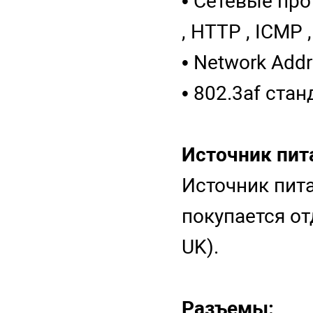
• Сетевые прот
, HTTP , ICMP 
• Network Addr
• 802.3af ста
Источник пит
Источник пит
покупается от
UK).
Разъемы: