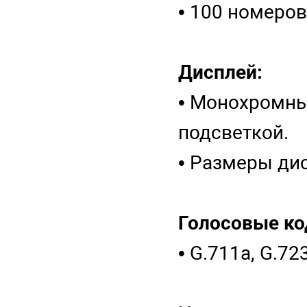
• 100 номеро
Дисплей:
• Монохромны
подсветкой.
• Размеры дис
Голосовые ко
• G.711a, G.72