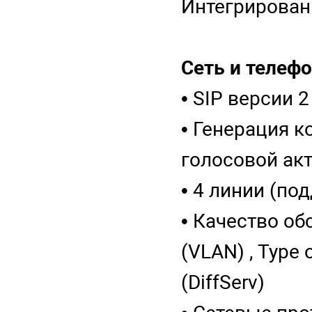
Интегрирован
Сеть и телефо
• SIP версии 2
• Генерация 
голосовой ак
• 4 линии (п
• Качество об
(VLAN) , Type o
(DiffServ)