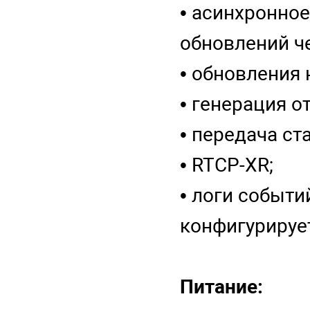
• асинхронно
обновлений ч
• обновления
• генерация о
• передача ст
• RTCP-XR;
• логи событи
конфигурируе
Питание: