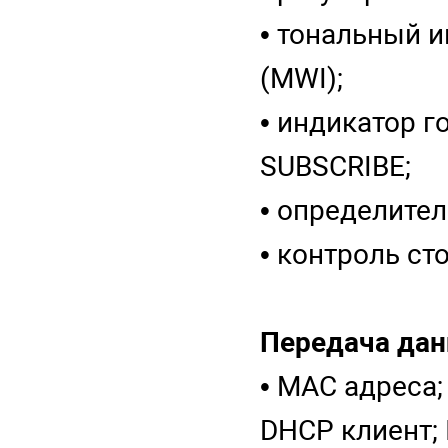
• тональный 
(MWI);
• индикатор г
SUBSCRIBE;
• определител
• контроль ст
Передача дан
• MAC адреса;
DHCP клиент; 