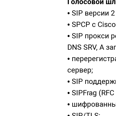
Голосовой шл
• SIP версии 2
• SPCP с Cisc
• SIP прокси 
DNS SRV, A за
• перерегистр
сервер;
• SIP поддерж
• SIPFrag (RFC
• шифрованны
• SIP/TLS;