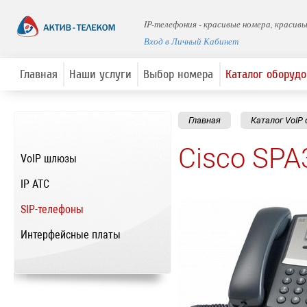
IP-телефония - красивые номера, красив
Вход в Личный Кабинет
Главная
Наши услуги
Выбор номера
Каталог оборуд
Главная
Каталог VoIP
Cisco SP
VoIP шлюзы
IP ATC
SIP-телефоны
Интерфейсные платы